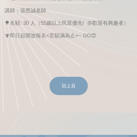
講師：張恩誠老師
🌳名額: 30 人（55歲以上民眾優先/ 亦歡迎有興趣者）
🍄即日起開放報名<至額滿為止>~ GO😍
回上頁