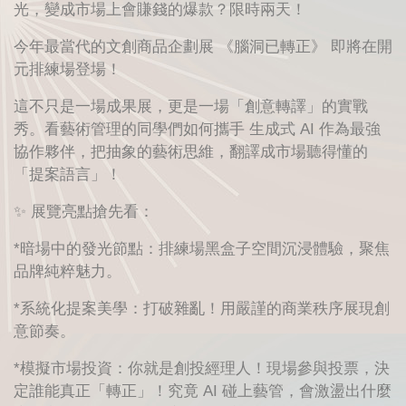
光，變成市場上會賺錢的爆款？限時兩天！
今年最當代的文創商品企劃展 《腦洞已轉正》 即將在開
元排練場登場！
這不只是一場成果展，更是一場「創意轉譯」的實戰
秀。看藝術管理的同學們如何攜手 生成式 AI 作為最強
協作夥伴，把抽象的藝術思維，翻譯成市場聽得懂的
「提案語言」！
✨ 展覽亮點搶先看：
*暗場中的發光節點：排練場黑盒子空間沉浸體驗，聚焦
品牌純粹魅力。
*系統化提案美學：打破雜亂！用嚴謹的商業秩序展現創
意節奏。
*模擬市場投資：你就是創投經理人！現場參與投票，決
定誰能真正「轉正」！究竟 AI 碰上藝管，會激盪出什麼