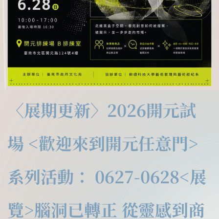
〈展期更新〉2026開元試
場 <歡迎來到開元任意門>
系列活動： 0627-0628<展
覽>腦洞已轉正 從靈感到商