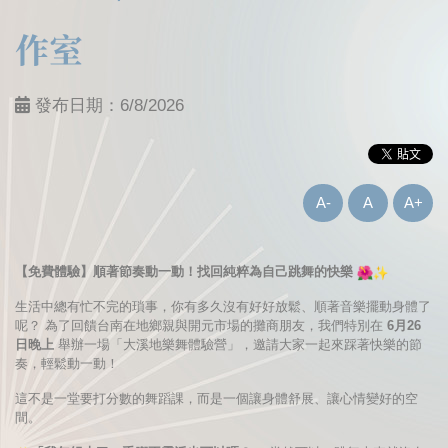
作室
發布日期：
6/8/2026
A-
A
A+
【免費體驗】順著節奏動一動！找回純粹為自己跳舞的快樂
生活中總有忙不完的瑣事，你有多久沒有好好放鬆、
順著音樂擺動身體了
呢？ 為了回饋台南在地鄉親與開元市場的攤商朋友，我們特別在
6月26
日晚上
舉辦一場「大溪地樂舞體驗營」，邀請大家一起來踩著快樂的節
奏，
輕鬆動一動！
這不是一堂要打分數的舞蹈課，而是一個讓身體舒展、
讓心情變好的空
間。