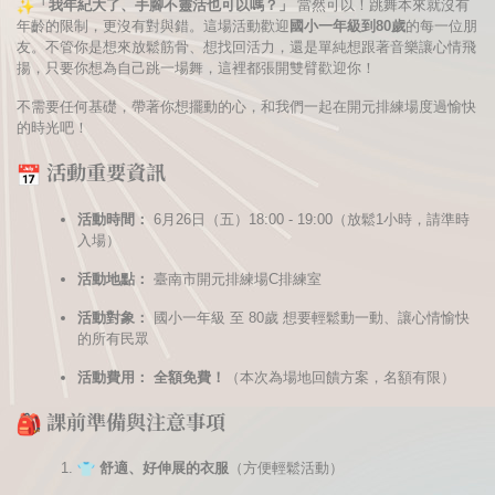
「我年紀大了、手腳不靈活也可以嗎？」
當然可以！跳舞本來就沒有
年齡的限制，更沒有對與錯。
這場活動歡迎
國小一年級到80歲
的每一位朋
友。
不管你是想來放鬆筋骨、想找回活力，
還是單純想跟著音樂讓心情飛
揚，只要你想為自己跳一場舞，
這裡都張開雙臂歡迎你！
不需要任何基礎，帶著你想擺動的心，
和我們一起在開元排練場度過愉快
的時光吧！
活動重要資訊
活動時間：
6月26日（五）18:00 - 19:00（放鬆1小時，請準時
入場）
活動地點：
臺南市開元排練場C排練室
活動對象：
國小一年級 至 80歲 想要輕鬆動一動、讓心情愉快
的所有民眾
活動費用：
全額免費！
（本次為場地回饋方案，名額有限）
課前準備與注意事項
舒適、好伸展的衣服
（方便輕鬆活動）