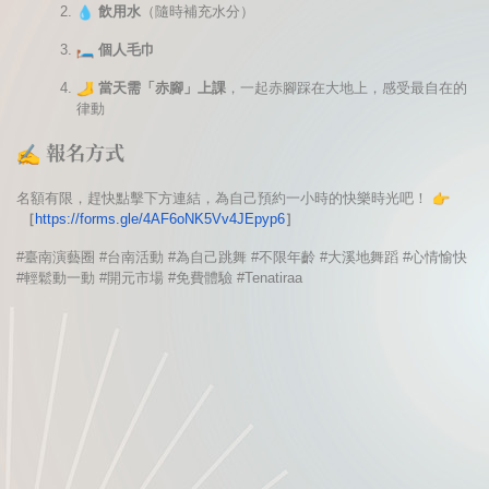
飲用水
（隨時補充水分）
個人毛巾
當天需「赤腳」上課
，一起赤腳踩在大地上，感受最自在的
律動
報名方式
名額有限，趕快點擊下方連結，為自己預約一小時的快樂時光吧！
［
https://forms.gle/
4AF6oNK5Vv4JEpyp6
］
#臺南演藝圈 #台南活動 #為自己跳舞 #不限年齡 #大溪地舞蹈 #心情愉快
#輕鬆動一動 #開元市場 #免費體驗 #Tenatiraa