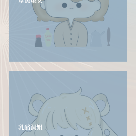
章魚燒女
乳酪洞姐