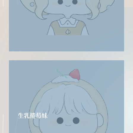
生乳捲莓妹