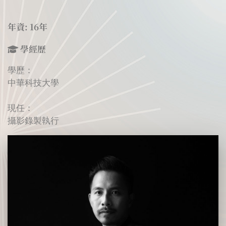
年資: 16年
學經歷
學歷：
中華科技大學
現任：
攝影錄製執行