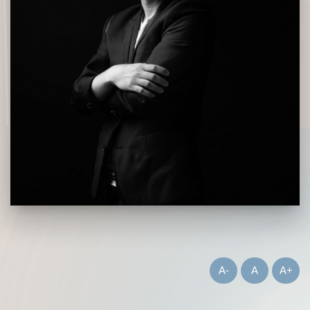
A-
A
A+