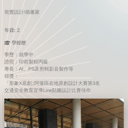
視覺設計/插畫家
年資: 2
學經歷
學歷：就學中
證照：印前製程丙級
專長：AI、PS及剪輯影音製作等
得獎：
「形象X原創｣阿蓮區在地原創設計大賽第3名
交通安全教育宣導Line貼圖設計比賽佳作