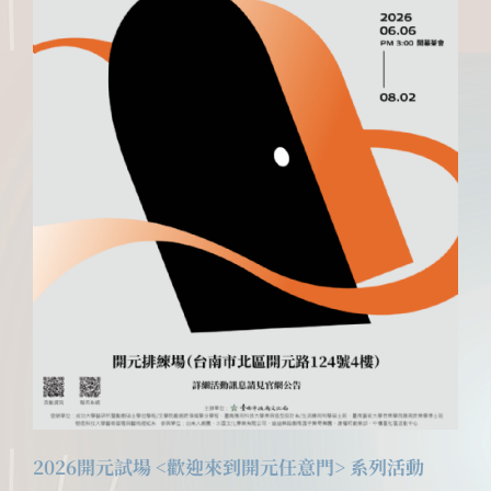
2026開元試場 <歡迎來到開元任意門> 系列活動